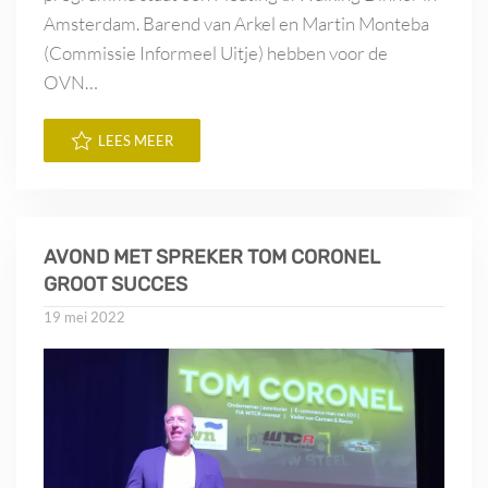
Amsterdam. Barend van Arkel en Martin Monteba
(Commissie Informeel Uitje) hebben voor de
OVN…
LEES MEER
AVOND MET SPREKER TOM CORONEL
GROOT SUCCES
19 mei 2022