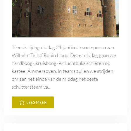
Treed vrijdagmiddag 21 juni in de voetsporen van
Wilhelm Tell of Robin Hood. Deze middag gaan we
handboog-, kruisboog- en luchtbuks schieten op
kasteel Ammersoyen. In teams zullen we strijden
om aan het einde van de middag het beste
schuttersteam va…
LEES MEER