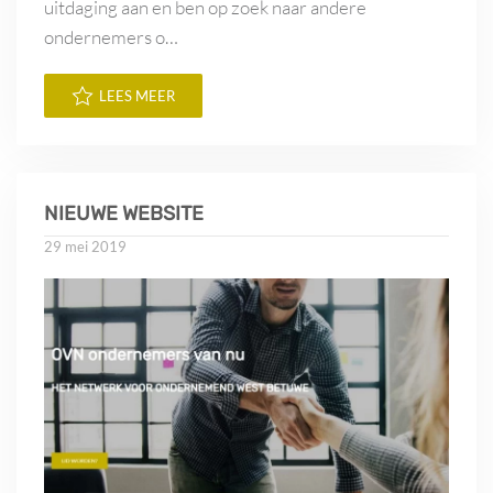
uitdaging aan en ben op zoek naar andere
ondernemers o…
LEES MEER
NIEUWE WEBSITE
29 mei 2019