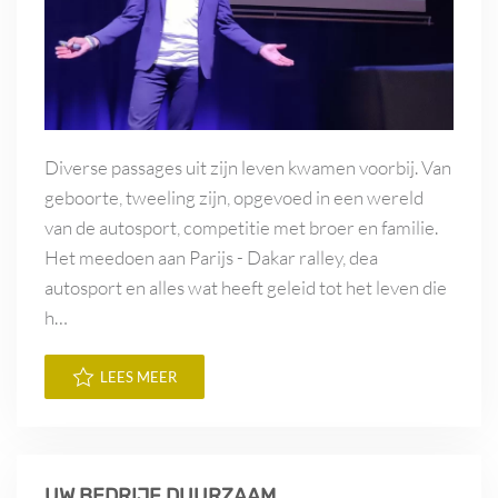
Diverse passages uit zijn leven kwamen voorbij. Van
geboorte, tweeling zijn, opgevoed in een wereld
van de autosport, competitie met broer en familie.
Het meedoen aan Parijs - Dakar ralley, dea
autosport en alles wat heeft geleid tot het leven die
h…
LEES MEER
UW BEDRIJF DUURZAAM