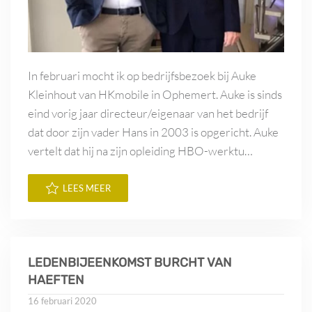
In februari mocht ik op bedrijfsbezoek bij Auke
Kleinhout van HKmobile in Ophemert. Auke is sinds
eind vorig jaar directeur/eigenaar van het bedrijf
dat door zijn vader Hans in 2003 is opgericht. Auke
vertelt dat hij na zijn opleiding HBO-werktu…
LEES MEER
LEDENBIJEENKOMST BURCHT VAN
HAEFTEN
16 februari 2020